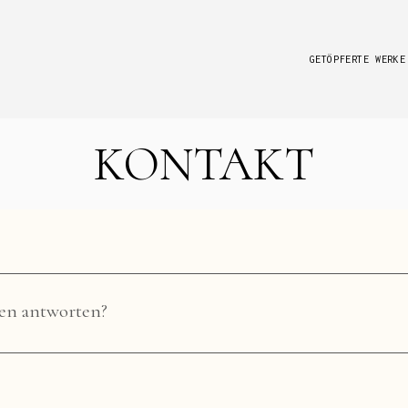
GETÖPFERTE WERKE
KONTAKT
STELEN & GART
DRINNEN & DRAU
LICHT & CO.
KÜCHE & CO.
DIES & DAS
nen antworten?